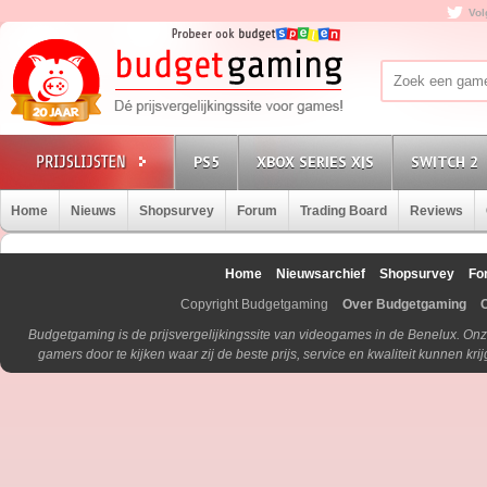
Vol
PS5
XBOX SERIES X|S
SWITCH 2
Home
Nieuws
Shopsurvey
Forum
Trading Board
Reviews
Home
Nieuwsarchief
Shopsurvey
Fo
Copyright Budgetgaming
Over Budgetgaming
Budgetgaming is de prijsvergelijkingssite van videogames in de Benelux. Onz
gamers door te kijken waar zij de beste prijs, service en kwaliteit kunnen