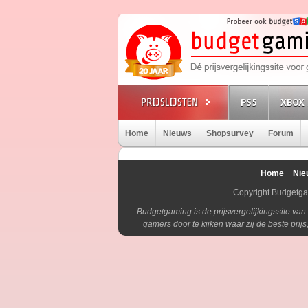
PS5
XBOX 
Home
Nieuws
Shopsurvey
Forum
Home
Nie
Copyright Budgetg
Budgetgaming is de prijsvergelijkingssite va
gamers door te kijken waar zij de beste pri