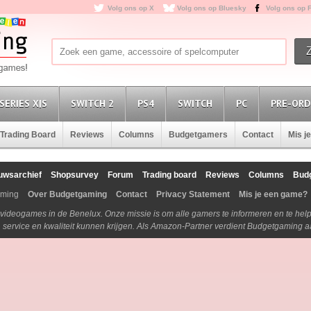
Volg ons op X
Volg ons op Bluesky
Volg ons op 
SERIES X|S
SWITCH 2
PS4
SWITCH
PC
PRE-ORD
Trading Board
Reviews
Columns
Budgetgamers
Contact
Mis j
uwsarchief
Shopsurvey
Forum
Trading board
Reviews
Columns
Bud
aming
Over Budgetgaming
Contact
Privacy Statement
Mis je een game?
n videogames in de Benelux. Onze missie is om alle gamers te informeren en te he
js, service en kwaliteit kunnen krijgen. Als Amazon-Partner verdient Budgetgaming 