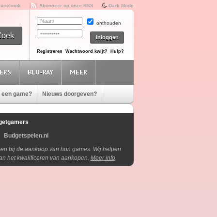
Facebook
Abonneer op onze RSS
Dark Mode
onthouden
Registreren
Wachtwoord kwijt?
Hulp?
ERS
BLU-RAY
MEER
e een game?
Nieuws doorgeven?
getgamers
Budgetspelen.nl
lpen bij de aankoop van hun games. Wij helpen
aan het kwalificeren van aankopen.
Meer info
.