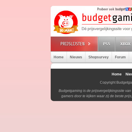
PS5
XBOX 
Home
Nieuws
Shopsurvey
Forum
Home
Nie
Copyright Budgetg
Budgetgaming is de prijsvergelijkingssite va
gamers door te kijken waar zij de beste pri