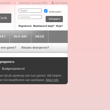
Facebook
Abonneer op onze RSS
Dark Mode
onthouden
Registreren
Wachtwoord kwijt?
Hulp?
ERS
BLU-RAY
MEER
e een game?
Nieuws doorgeven?
getgamers
Budgetspelen.nl
lpen bij de aankoop van hun games. Wij helpen
aan het kwalificeren van aankopen.
Meer info
.