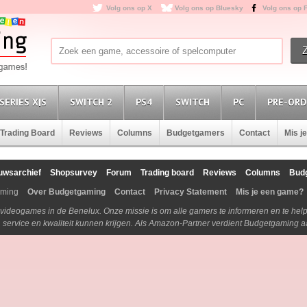
Volg ons op X
Volg ons op Bluesky
Volg ons op 
SERIES X|S
SWITCH 2
PS4
SWITCH
PC
PRE-ORD
Trading Board
Reviews
Columns
Budgetgamers
Contact
Mis j
uwsarchief
Shopsurvey
Forum
Trading board
Reviews
Columns
Bud
aming
Over Budgetgaming
Contact
Privacy Statement
Mis je een game?
n videogames in de Benelux. Onze missie is om alle gamers te informeren en te he
js, service en kwaliteit kunnen krijgen. Als Amazon-Partner verdient Budgetgaming 