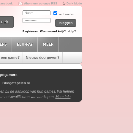
Facebook
Abonneer op onze RSS
Dark Mode
onthouden
Registreren
Wachtwoord kwijt?
Hulp?
ERS
BLU-RAY
MEER
e een game?
Nieuws doorgeven?
getgamers
Budgetspelen.nl
lpen bij de aankoop van hun games. Wij helpen
aan het kwalificeren van aankopen.
Meer info
.