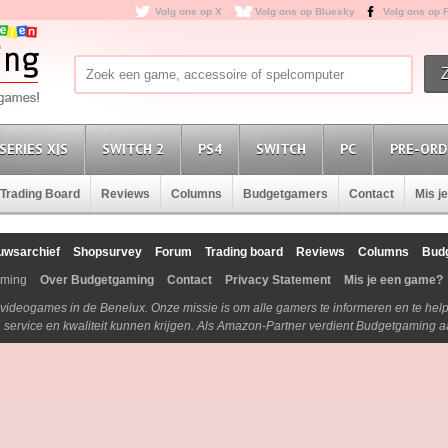
Volg ons op X
Volg ons op Bluesky
Volg ons op 
SERIES X|S
SWITCH 2
PS4
SWITCH
PC
PRE-ORD
Trading Board
Reviews
Columns
Budgetgamers
Contact
Mis j
uwsarchief
Shopsurvey
Forum
Trading board
Reviews
Columns
Bud
aming
Over Budgetgaming
Contact
Privacy Statement
Mis je een game?
n videogames in de Benelux. Onze missie is om alle gamers te informeren en te he
js, service en kwaliteit kunnen krijgen. Als Amazon-Partner verdient Budgetgaming 