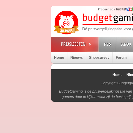
PS5
XBOX 
Home
Nieuws
Shopsurvey
Forum
Home
Nie
Copyright Budgetg
Budgetgaming is de prijsvergelijkingssite va
gamers door te kijken waar zij de beste pri