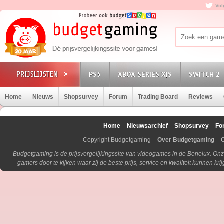
Vol
PS5
XBOX SERIES X|S
SWITCH 2
Home
Nieuws
Shopsurvey
Forum
Trading Board
Reviews
Home
Nieuwsarchief
Shopsurvey
Fo
Copyright Budgetgaming
Over Budgetgaming
Budgetgaming is de prijsvergelijkingssite van videogames in de Benelux. Onz
gamers door te kijken waar zij de beste prijs, service en kwaliteit kunnen