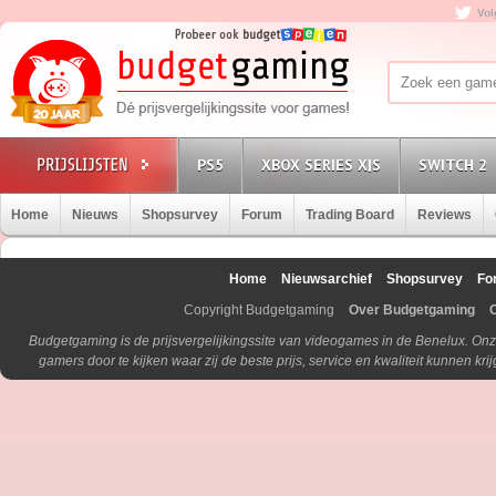
Vol
PS5
XBOX SERIES X|S
SWITCH 2
Home
Nieuws
Shopsurvey
Forum
Trading Board
Reviews
Home
Nieuwsarchief
Shopsurvey
Fo
Copyright Budgetgaming
Over Budgetgaming
Budgetgaming is de prijsvergelijkingssite van videogames in de Benelux. Onz
gamers door te kijken waar zij de beste prijs, service en kwaliteit kunnen