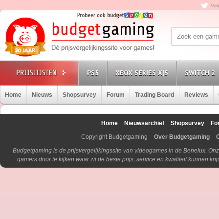
Vol
PS5
XBOX SERIES X|S
SWITCH 2
Home
Nieuws
Shopsurvey
Forum
Trading Board
Reviews
Home
Nieuwsarchief
Shopsurvey
Fo
Copyright Budgetgaming
Over Budgetgaming
Budgetgaming is de prijsvergelijkingssite van videogames in de Benelux. Onz
gamers door te kijken waar zij de beste prijs, service en kwaliteit kunnen