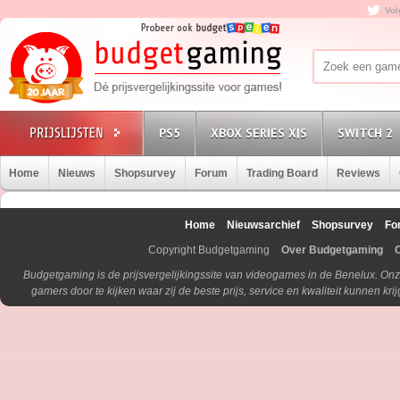
Vol
PS5
XBOX SERIES X|S
SWITCH 2
Home
Nieuws
Shopsurvey
Forum
Trading Board
Reviews
Home
Nieuwsarchief
Shopsurvey
Fo
Copyright Budgetgaming
Over Budgetgaming
Budgetgaming is de prijsvergelijkingssite van videogames in de Benelux. Onz
gamers door te kijken waar zij de beste prijs, service en kwaliteit kunnen