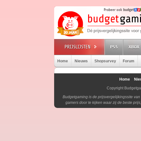
PS5
XBOX 
Home
Nieuws
Shopsurvey
Forum
Home
Nie
Copyright Budgetg
Budgetgaming is de prijsvergelijkingssite va
gamers door te kijken waar zij de beste pri