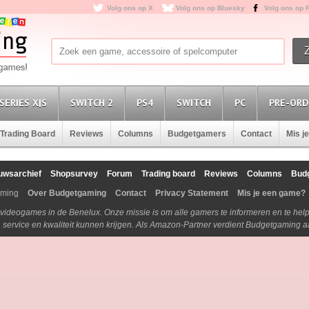
Volg ons op X
Volg ons op Bluesky
Volg ons op 
SERIES X|S
SWITCH 2
PS4
SWITCH
PC
PRE-ORD
Trading Board
Reviews
Columns
Budgetgamers
Contact
Mis j
uwsarchief
Shopsurvey
Forum
Trading board
Reviews
Columns
Bud
aming
Over Budgetgaming
Contact
Privacy Statement
Mis je een game?
n videogames in de Benelux. Onze missie is om alle gamers te informeren en te he
js, service en kwaliteit kunnen krijgen. Als Amazon-Partner verdient Budgetgaming 