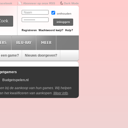
Facebook
Abonneer op onze RSS
Dark Mode
onthouden
Registreren
Wachtwoord kwijt?
Hulp?
ERS
BLU-RAY
MEER
e een game?
Nieuws doorgeven?
getgamers
Budgetspelen.nl
lpen bij de aankoop van hun games. Wij helpen
aan het kwalificeren van aankopen.
Meer info
.