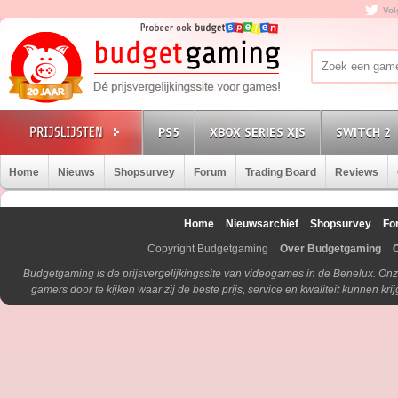
Vol
PS5
XBOX SERIES X|S
SWITCH 2
Home
Nieuws
Shopsurvey
Forum
Trading Board
Reviews
Home
Nieuwsarchief
Shopsurvey
Fo
Copyright Budgetgaming
Over Budgetgaming
Budgetgaming is de prijsvergelijkingssite van videogames in de Benelux. Onz
gamers door te kijken waar zij de beste prijs, service en kwaliteit kunnen