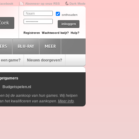
Facebook
Abonneer op onze RSS
Dark Mode
onthouden
Registreren
Wachtwoord kwijt?
Hulp?
ERS
BLU-RAY
MEER
e een game?
Nieuws doorgeven?
getgamers
Budgetspelen.nl
lpen bij de aankoop van hun games. Wij helpen
aan het kwalificeren van aankopen.
Meer info
.