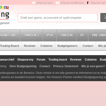
Volg ons op X
Volg ons op Bluesky
Volg ons op 
SERIES X|S
SWITCH 2
PS4
SWITCH
PC
PRE-ORD
Trading Board
Reviews
Columns
Budgetgamers
Contact
Mis j
uwsarchief
Shopsurvey
Forum
Trading board
Reviews
Columns
Bud
aming
Over Budgetgaming
Contact
Privacy Statement
Mis je een game?
n videogames in de Benelux. Onze missie is om alle gamers te informeren en te he
js, service en kwaliteit kunnen krijgen. Als Amazon-Partner verdient Budgetgaming 