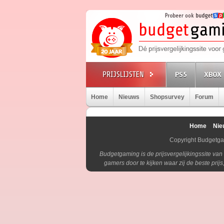
PS5
XBOX 
Home
Nieuws
Shopsurvey
Forum
Home
Nie
Copyright Budgetg
Budgetgaming is de prijsvergelijkingssite va
gamers door te kijken waar zij de beste pri