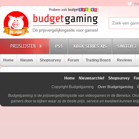
Vol
PS5
XBOX SERIES X|S
SWITCH 2
Home
Nieuws
Shopsurvey
Forum
Trading Board
Reviews
Home
Nieuwsarchief
Shopsurvey
Fo
Copyright Budgetgaming
Over Budgetgaming
Budgetgaming is de prijsvergelijkingssite van videogames in de Benelux. Onz
gamers door te kijken waar zij de beste prijs, service en kwaliteit kunnen