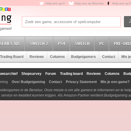
Volg ons op X
Volg ons op Bluesky
Volg ons op 
SERIES X|S
SWITCH 2
PS4
SWITCH
PC
PRE-ORD
Trading Board
Reviews
Columns
Budgetgamers
Contact
Mis j
uwsarchief
Shopsurvey
Forum
Trading board
Reviews
Columns
Bud
aming
Over Budgetgaming
Contact
Privacy Statement
Mis je een game?
n videogames in de Benelux. Onze missie is om alle gamers te informeren en te he
js, service en kwaliteit kunnen krijgen. Als Amazon-Partner verdient Budgetgaming 