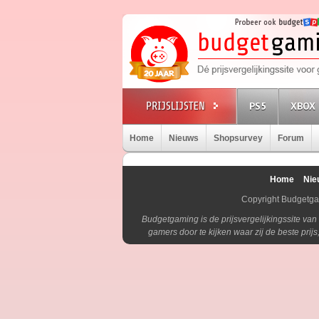
PS5
XBOX 
Home
Nieuws
Shopsurvey
Forum
Home
Nie
Copyright Budgetg
Budgetgaming is de prijsvergelijkingssite va
gamers door te kijken waar zij de beste pri