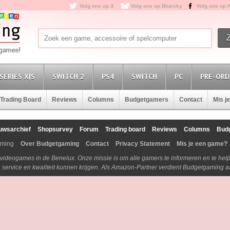
Volg ons op X
Volg ons op Bluesky
Volg ons op 
SERIES X|S
SWITCH 2
PS4
SWITCH
PC
PRE-ORD
Trading Board
Reviews
Columns
Budgetgamers
Contact
Mis j
uwsarchief
Shopsurvey
Forum
Trading board
Reviews
Columns
Bud
aming
Over Budgetgaming
Contact
Privacy Statement
Mis je een game?
n videogames in de Benelux. Onze missie is om alle gamers te informeren en te he
js, service en kwaliteit kunnen krijgen. Als Amazon-Partner verdient Budgetgaming 