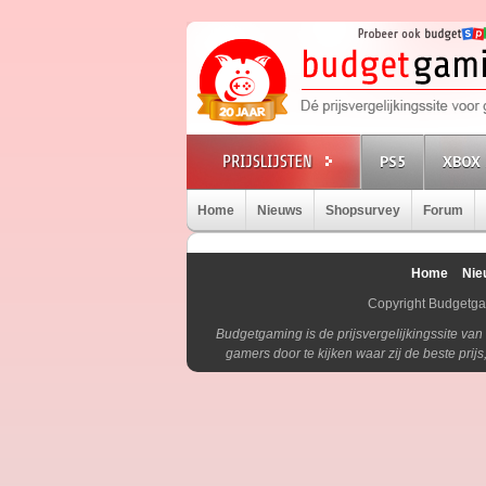
PS5
XBOX 
Home
Nieuws
Shopsurvey
Forum
Home
Nie
Copyright Budgetg
Budgetgaming is de prijsvergelijkingssite va
gamers door te kijken waar zij de beste pri