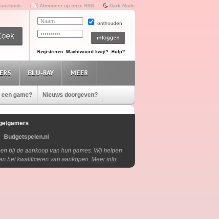
Facebook
Abonneer op onze RSS
Dark Mode
onthouden
Registreren
Wachtwoord kwijt?
Hulp?
ERS
BLU-RAY
MEER
e een game?
Nieuws doorgeven?
getgamers
Budgetspelen.nl
lpen bij de aankoop van hun games. Wij helpen
aan het kwalificeren van aankopen.
Meer info
.