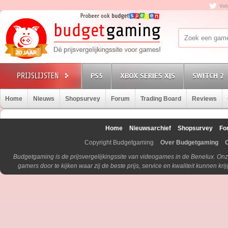
Vol
PS5
XBOX SERIES X|S
SWITCH 2
Home
Nieuws
Shopsurvey
Forum
Trading Board
Reviews
Home
Nieuwsarchief
Shopsurvey
Fo
Copyright Budgetgaming
Over Budgetgaming
Budgetgaming is de prijsvergelijkingssite van videogames in de Benelux. Onz
gamers door te kijken waar zij de beste prijs, service en kwaliteit kunnen