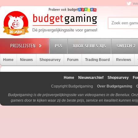
Vol
PS5
XBOX SERIES X|S
SWITCH 2
Home
Nieuws
Shopsurvey
Forum
Trading Board
Reviews
Home
Nieuwsarchief
Shopsurvey
Fo
Copyright Budgetgaming
Over Budgetgaming
Budgetgaming is de prijsvergelijkingssite van videogames in de Benelux. Onz
gamers door te kijken waar zij de beste prijs, service en kwaliteit kunnen