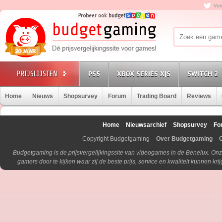
Vol
PS5
XBOX SERIES X|S
SWITCH 2
Home
Nieuws
Shopsurvey
Forum
Trading Board
Reviews
Home
Nieuwsarchief
Shopsurvey
Fo
Copyright Budgetgaming
Over Budgetgaming
Budgetgaming is de prijsvergelijkingssite van videogames in de Benelux. Onz
gamers door te kijken waar zij de beste prijs, service en kwaliteit kunnen