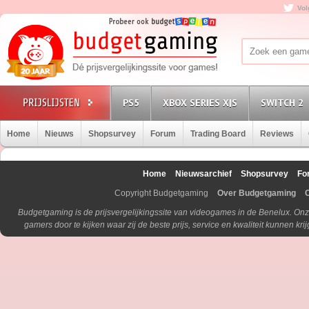
Vol
PS5
XBOX SERIES X|S
SWITCH 2
Home
Nieuws
Shopsurvey
Forum
Trading Board
Reviews
Home
Nieuwsarchief
Shopsurvey
Fo
Copyright Budgetgaming
Over Budgetgaming
Budgetgaming is de prijsvergelijkingssite van videogames in de Benelux. Onz
gamers door te kijken waar zij de beste prijs, service en kwaliteit kunnen