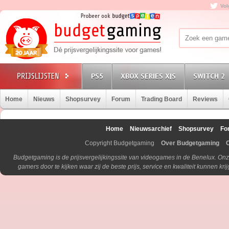
Vol
PS5
XBOX SERIES X|S
SWITCH 2
Home
Nieuws
Shopsurvey
Forum
Trading Board
Reviews
Home
Nieuwsarchief
Shopsurvey
Fo
Copyright Budgetgaming
Over Budgetgaming
Budgetgaming is de prijsvergelijkingssite van videogames in de Benelux. Onz
gamers door te kijken waar zij de beste prijs, service en kwaliteit kunnen