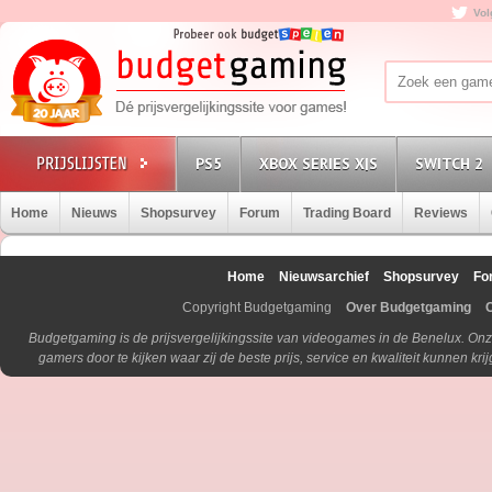
Vol
PS5
XBOX SERIES X|S
SWITCH 2
Home
Nieuws
Shopsurvey
Forum
Trading Board
Reviews
Home
Nieuwsarchief
Shopsurvey
Fo
Copyright Budgetgaming
Over Budgetgaming
Budgetgaming is de prijsvergelijkingssite van videogames in de Benelux. Onz
gamers door te kijken waar zij de beste prijs, service en kwaliteit kunnen