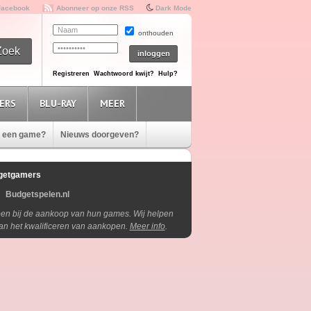
Facebook
Abonneer op onze RSS
Dark Mode
onthouden
Registreren
Wachtwoord kwijt?
Hulp?
ERS
BLU-RAY
MEER
e een game?
Nieuws doorgeven?
getgamers
Budgetspelen.nl
lpen bij de aankoop van hun games. Wij helpen
aan het kwalificeren van aankopen.
Meer info
.