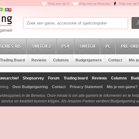
Volg ons op X
Volg ons op Bluesky
Volg ons op 
SERIES X|S
SWITCH 2
PS4
SWITCH
PC
PRE-ORD
Trading Board
Reviews
Columns
Budgetgamers
Contact
Mis j
uwsarchief
Shopsurvey
Forum
Trading board
Reviews
Columns
Bud
aming
Over Budgetgaming
Contact
Privacy Statement
Mis je een game?
n videogames in de Benelux. Onze missie is om alle gamers te informeren en te he
js, service en kwaliteit kunnen krijgen. Als Amazon-Partner verdient Budgetgaming 