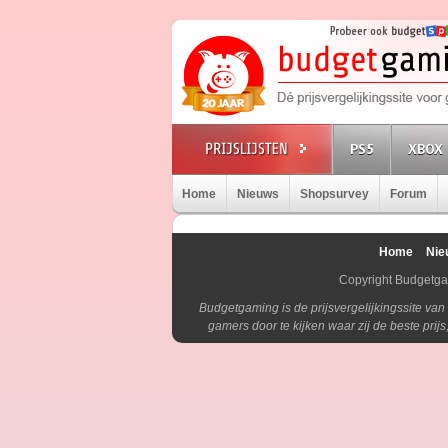
PS5
XBOX 
Home
Nieuws
Shopsurvey
Forum
Home
Nie
Copyright Budgetg
Budgetgaming is de prijsvergelijkingssite va
gamers door te kijken waar zij de beste pri