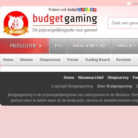
Vol
PS5
XBOX SERIES X|S
SWITCH 2
Home
Nieuws
Shopsurvey
Forum
Trading Board
Reviews
Home
Nieuwsarchief
Shopsurvey
Fo
Copyright Budgetgaming
Over Budgetgaming
Budgetgaming is de prijsvergelijkingssite van videogames in de Benelux. Onz
gamers door te kijken waar zij de beste prijs, service en kwaliteit kunnen