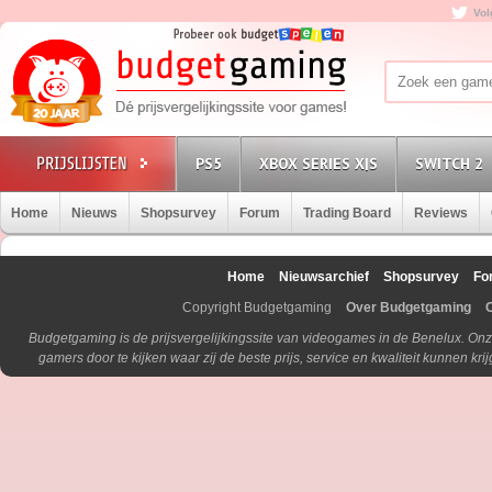
Vol
PS5
XBOX SERIES X|S
SWITCH 2
Home
Nieuws
Shopsurvey
Forum
Trading Board
Reviews
Home
Nieuwsarchief
Shopsurvey
Fo
Copyright Budgetgaming
Over Budgetgaming
Budgetgaming is de prijsvergelijkingssite van videogames in de Benelux. Onz
gamers door te kijken waar zij de beste prijs, service en kwaliteit kunnen