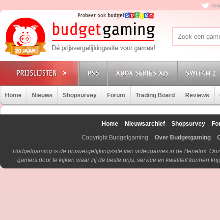
Vol
PS5
XBOX SERIES X|S
SWITCH 2
Home
Nieuws
Shopsurvey
Forum
Trading Board
Reviews
Home
Nieuwsarchief
Shopsurvey
Fo
Copyright Budgetgaming
Over Budgetgaming
Budgetgaming is de prijsvergelijkingssite van videogames in de Benelux. Onz
gamers door te kijken waar zij de beste prijs, service en kwaliteit kunnen