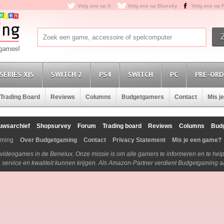
Volg ons op X
Volg ons op Bluesky
Volg ons op 
SERIES X|S
SWITCH 2
PS4
SWITCH
PC
PRE-ORD
Trading Board
Reviews
Columns
Budgetgamers
Contact
Mis j
uwsarchief
Shopsurvey
Forum
Trading board
Reviews
Columns
Bud
aming
Over Budgetgaming
Contact
Privacy Statement
Mis je een game?
n videogames in de Benelux. Onze missie is om alle gamers te informeren en te he
js, service en kwaliteit kunnen krijgen. Als Amazon-Partner verdient Budgetgaming 