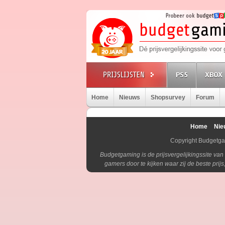
PS5
XBOX 
Home
Nieuws
Shopsurvey
Forum
Home
Nie
Copyright Budgetg
Budgetgaming is de prijsvergelijkingssite va
gamers door te kijken waar zij de beste pri