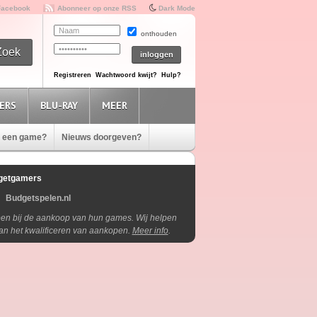
Facebook
Abonneer op onze RSS
Dark Mode
onthouden
Registreren
Wachtwoord kwijt?
Hulp?
ERS
BLU-RAY
MEER
e een game?
Nieuws doorgeven?
getgamers
Budgetspelen.nl
lpen bij de aankoop van hun games. Wij helpen
aan het kwalificeren van aankopen.
Meer info
.