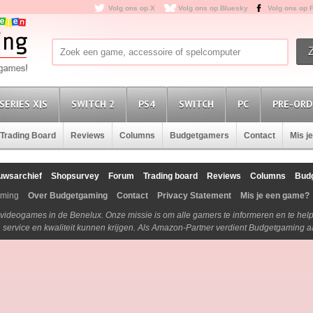
Volg ons op X
Volg ons op Bluesky
Volg ons op 
SERIES X|S
SWITCH 2
PS4
SWITCH
PC
PRE-ORD
Trading Board
Reviews
Columns
Budgetgamers
Contact
Mis j
uwsarchief
Shopsurvey
Forum
Trading board
Reviews
Columns
Bud
aming
Over Budgetgaming
Contact
Privacy Statement
Mis je een game?
n videogames in de Benelux. Onze missie is om alle gamers te informeren en te he
js, service en kwaliteit kunnen krijgen. Als Amazon-Partner verdient Budgetgaming 