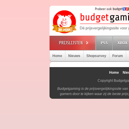
PS5
XBOX 
Home
Nieuws
Shopsurvey
Forum
Home
Nie
Copyright Budgetg
Budgetgaming is de prijsvergelijkingssite va
gamers door te kijken waar zij de beste pri