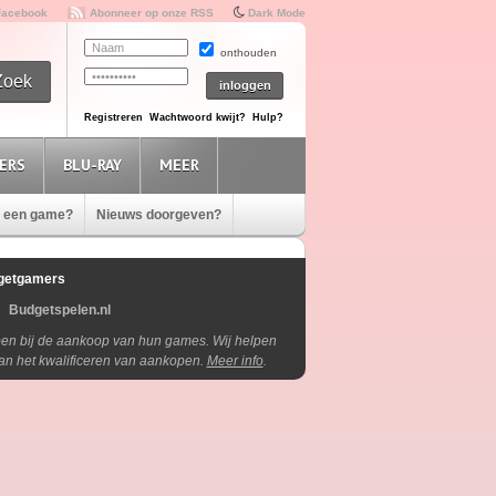
Facebook
Abonneer op onze RSS
Dark Mode
onthouden
Registreren
Wachtwoord kwijt?
Hulp?
ERS
BLU-RAY
MEER
e een game?
Nieuws doorgeven?
getgamers
Budgetspelen.nl
lpen bij de aankoop van hun games. Wij helpen
aan het kwalificeren van aankopen.
Meer info
.