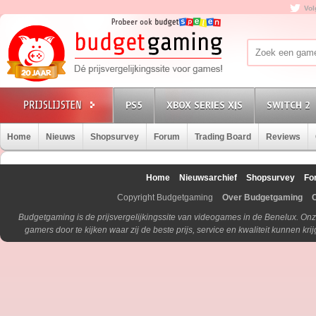
Vol
PS5
XBOX SERIES X|S
SWITCH 2
Home
Nieuws
Shopsurvey
Forum
Trading Board
Reviews
Home
Nieuwsarchief
Shopsurvey
Fo
Copyright Budgetgaming
Over Budgetgaming
Budgetgaming is de prijsvergelijkingssite van videogames in de Benelux. Onz
gamers door te kijken waar zij de beste prijs, service en kwaliteit kunnen