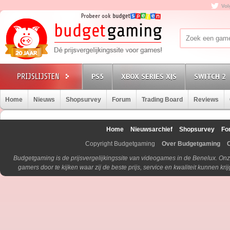
Vol
PS5
XBOX SERIES X|S
SWITCH 2
Home
Nieuws
Shopsurvey
Forum
Trading Board
Reviews
Home
Nieuwsarchief
Shopsurvey
Fo
Copyright Budgetgaming
Over Budgetgaming
Budgetgaming is de prijsvergelijkingssite van videogames in de Benelux. Onz
gamers door te kijken waar zij de beste prijs, service en kwaliteit kunnen