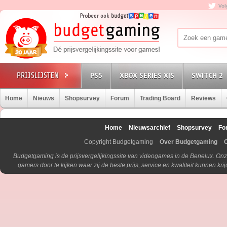
Vol
PS5
XBOX SERIES X|S
SWITCH 2
Home
Nieuws
Shopsurvey
Forum
Trading Board
Reviews
Home
Nieuwsarchief
Shopsurvey
Fo
Copyright Budgetgaming
Over Budgetgaming
Budgetgaming is de prijsvergelijkingssite van videogames in de Benelux. Onz
gamers door te kijken waar zij de beste prijs, service en kwaliteit kunnen