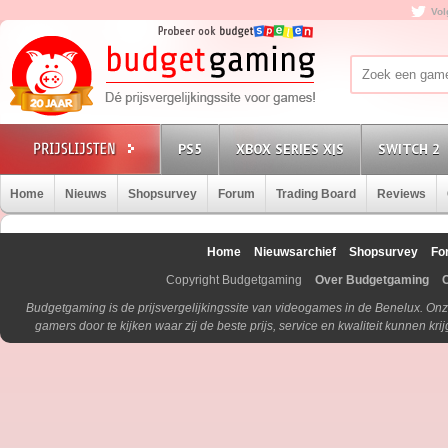
Vol
PS5
XBOX SERIES X|S
SWITCH 2
Home
Nieuws
Shopsurvey
Forum
Trading Board
Reviews
Home
Nieuwsarchief
Shopsurvey
Fo
Copyright Budgetgaming
Over Budgetgaming
Budgetgaming is de prijsvergelijkingssite van videogames in de Benelux. Onz
gamers door te kijken waar zij de beste prijs, service en kwaliteit kunnen