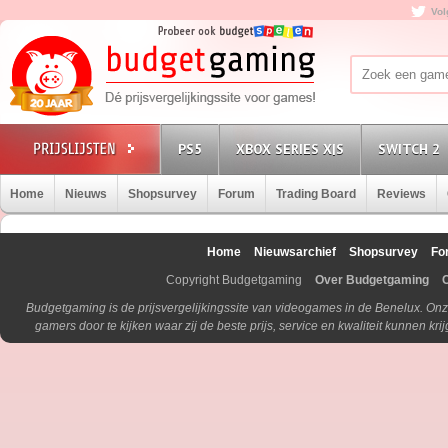
Vol
PS5
XBOX SERIES X|S
SWITCH 2
Home
Nieuws
Shopsurvey
Forum
Trading Board
Reviews
Home
Nieuwsarchief
Shopsurvey
Fo
Copyright Budgetgaming
Over Budgetgaming
Budgetgaming is de prijsvergelijkingssite van videogames in de Benelux. Onz
gamers door te kijken waar zij de beste prijs, service en kwaliteit kunnen