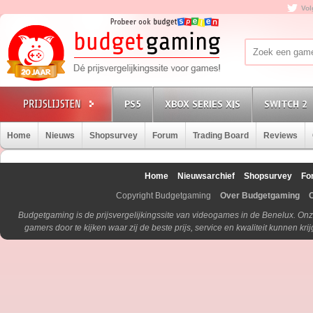
Vol
PS5
XBOX SERIES X|S
SWITCH 2
Home
Nieuws
Shopsurvey
Forum
Trading Board
Reviews
Home
Nieuwsarchief
Shopsurvey
Fo
Copyright Budgetgaming
Over Budgetgaming
Budgetgaming is de prijsvergelijkingssite van videogames in de Benelux. Onz
gamers door te kijken waar zij de beste prijs, service en kwaliteit kunnen