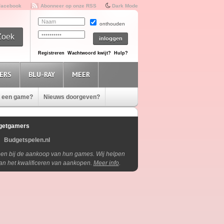
Facebook
Abonneer op onze RSS
Dark Mode
onthouden
Registreren
Wachtwoord kwijt?
Hulp?
ERS
BLU-RAY
MEER
e een game?
Nieuws doorgeven?
getgamers
Budgetspelen.nl
lpen bij de aankoop van hun games. Wij helpen
aan het kwalificeren van aankopen.
Meer info
.