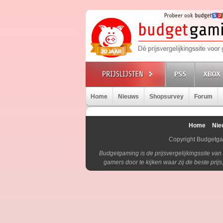
PS5
XBOX 
Home
Nieuws
Shopsurvey
Forum
Home
Nie
Copyright Budgetg
Budgetgaming is de prijsvergelijkingssite va
gamers door te kijken waar zij de beste pri