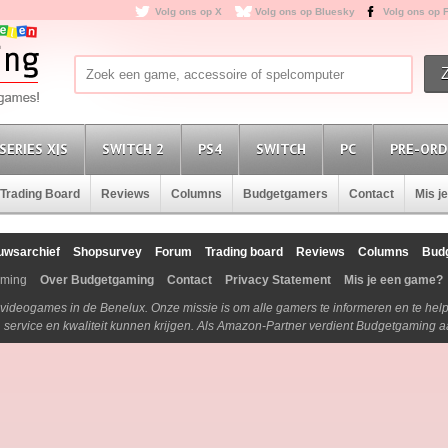
Volg ons op X
Volg ons op Bluesky
Volg ons op 
SERIES X|S
SWITCH 2
PS4
SWITCH
PC
PRE-ORD
Trading Board
Reviews
Columns
Budgetgamers
Contact
Mis j
uwsarchief
Shopsurvey
Forum
Trading board
Reviews
Columns
Bud
aming
Over Budgetgaming
Contact
Privacy Statement
Mis je een game?
n videogames in de Benelux. Onze missie is om alle gamers te informeren en te he
js, service en kwaliteit kunnen krijgen. Als Amazon-Partner verdient Budgetgaming 