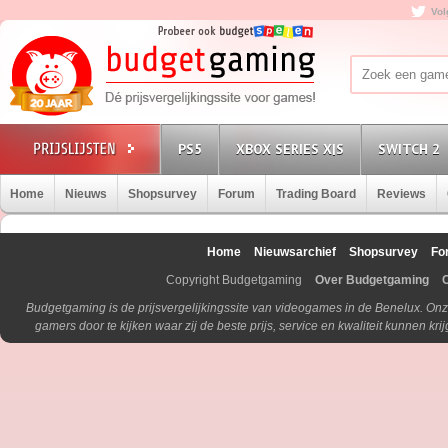
Vol
PS5
XBOX SERIES X|S
SWITCH 2
Home
Nieuws
Shopsurvey
Forum
Trading Board
Reviews
Home
Nieuwsarchief
Shopsurvey
Fo
Copyright Budgetgaming
Over Budgetgaming
Budgetgaming is de prijsvergelijkingssite van videogames in de Benelux. Onz
gamers door te kijken waar zij de beste prijs, service en kwaliteit kunnen