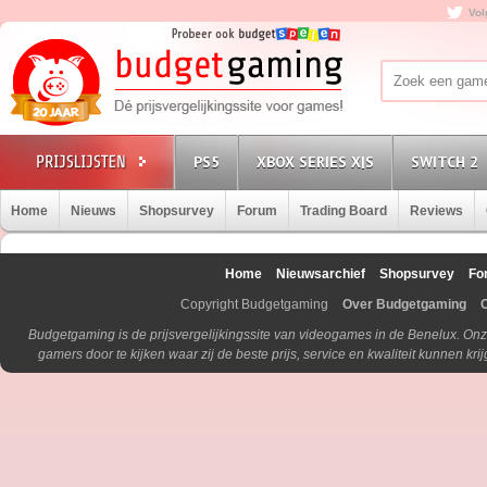
Vol
PS5
XBOX SERIES X|S
SWITCH 2
Home
Nieuws
Shopsurvey
Forum
Trading Board
Reviews
Home
Nieuwsarchief
Shopsurvey
Fo
Copyright Budgetgaming
Over Budgetgaming
Budgetgaming is de prijsvergelijkingssite van videogames in de Benelux. Onz
gamers door te kijken waar zij de beste prijs, service en kwaliteit kunnen