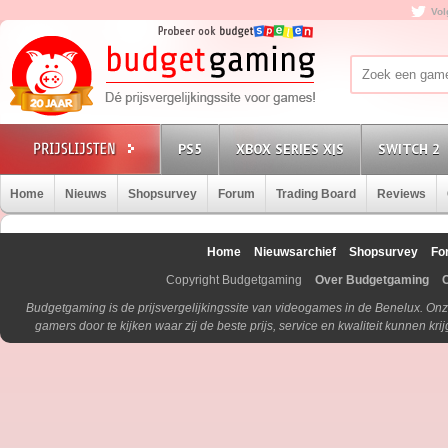
Vol
PS5
XBOX SERIES X|S
SWITCH 2
Home
Nieuws
Shopsurvey
Forum
Trading Board
Reviews
Home
Nieuwsarchief
Shopsurvey
Fo
Copyright Budgetgaming
Over Budgetgaming
Budgetgaming is de prijsvergelijkingssite van videogames in de Benelux. Onz
gamers door te kijken waar zij de beste prijs, service en kwaliteit kunnen