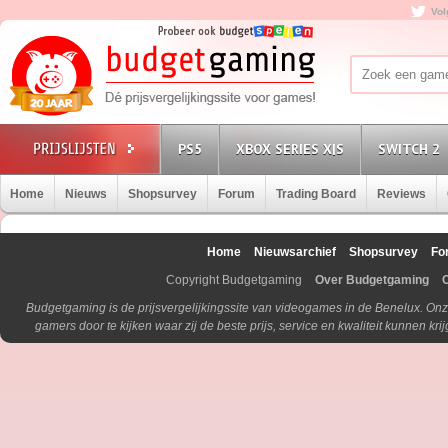
Vol
PS5
XBOX SERIES X|S
SWITCH 2
Home
Nieuws
Shopsurvey
Forum
Trading Board
Reviews
Home
Nieuwsarchief
Shopsurvey
Fo
Copyright Budgetgaming
Over Budgetgaming
Budgetgaming is de prijsvergelijkingssite van videogames in de Benelux. Onz
gamers door te kijken waar zij de beste prijs, service en kwaliteit kunnen