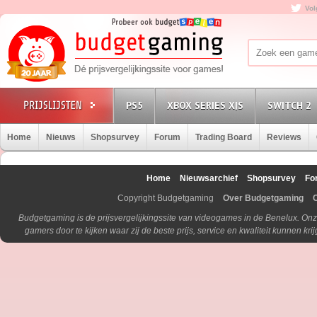
Vol
PS5
XBOX SERIES X|S
SWITCH 2
Home
Nieuws
Shopsurvey
Forum
Trading Board
Reviews
Home
Nieuwsarchief
Shopsurvey
Fo
Copyright Budgetgaming
Over Budgetgaming
Budgetgaming is de prijsvergelijkingssite van videogames in de Benelux. Onz
gamers door te kijken waar zij de beste prijs, service en kwaliteit kunnen