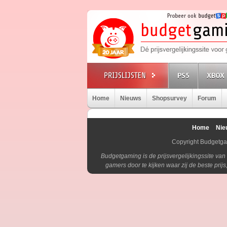
PS5
XBOX 
Home
Nieuws
Shopsurvey
Forum
Home
Nie
Copyright Budgetg
Budgetgaming is de prijsvergelijkingssite va
gamers door te kijken waar zij de beste pri