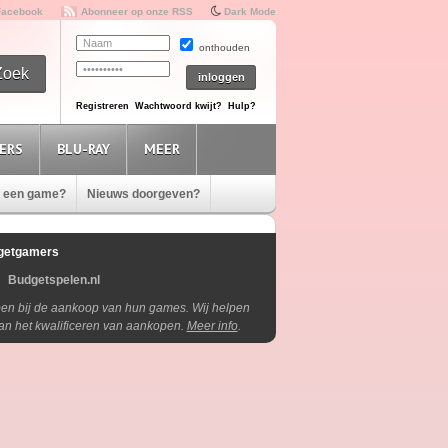
Facebook
Abonneer op onze RSS
Dark Mode
onthouden
Registreren
Wachtwoord kwijt?
Hulp?
ERS
BLU-RAY
MEER
e een game?
Nieuws doorgeven?
getgamers
Budgetspelen.nl
lpen bij de aankoop van hun games. Wij helpen
aan het kwalificeren van aankopen.
Meer info
.