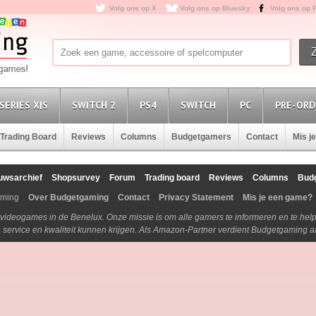
Volg ons op X
Volg ons op Bluesky
Volg ons op 
SERIES X|S
SWITCH 2
PS4
SWITCH
PC
PRE-ORD
Trading Board
Reviews
Columns
Budgetgamers
Contact
Mis j
uwsarchief
Shopsurvey
Forum
Trading board
Reviews
Columns
Bud
aming
Over Budgetgaming
Contact
Privacy Statement
Mis je een game?
n videogames in de Benelux. Onze missie is om alle gamers te informeren en te he
js, service en kwaliteit kunnen krijgen. Als Amazon-Partner verdient Budgetgaming 