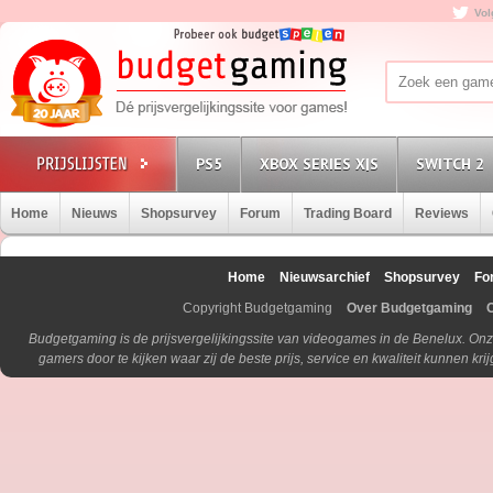
Vol
PS5
XBOX SERIES X|S
SWITCH 2
Home
Nieuws
Shopsurvey
Forum
Trading Board
Reviews
Home
Nieuwsarchief
Shopsurvey
Fo
Copyright Budgetgaming
Over Budgetgaming
Budgetgaming is de prijsvergelijkingssite van videogames in de Benelux. Onz
gamers door te kijken waar zij de beste prijs, service en kwaliteit kunnen