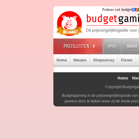
PS5
XBOX 
Home
Nieuws
Shopsurvey
Forum
Home
Nie
Copyright Budgetg
Budgetgaming is de prijsvergelijkingssite va
gamers door te kijken waar zij de beste pri