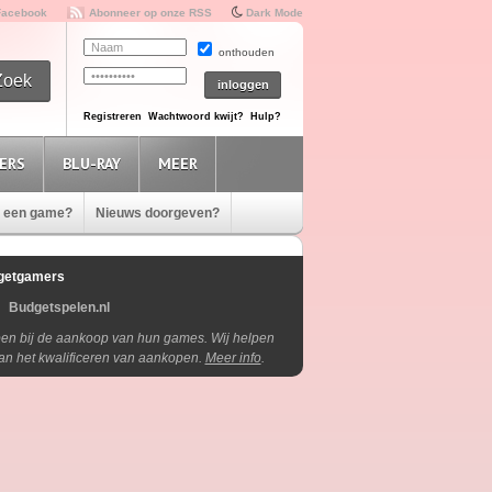
Facebook
Abonneer op onze RSS
Dark Mode
onthouden
Registreren
Wachtwoord kwijt?
Hulp?
ERS
BLU-RAY
MEER
e een game?
Nieuws doorgeven?
getgamers
Budgetspelen.nl
lpen bij de aankoop van hun games. Wij helpen
aan het kwalificeren van aankopen.
Meer info
.