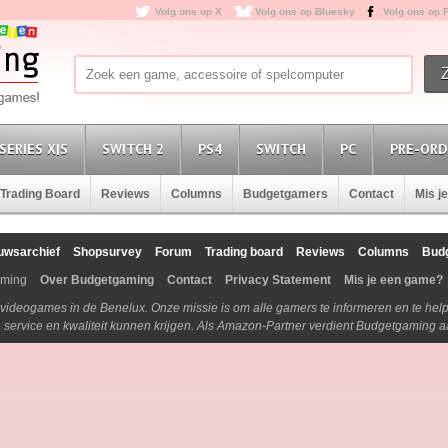
Volg ons op X
Volg ons op Bluesky
Volg ons op 
SERIES X|S
SWITCH 2
PS4
SWITCH
PC
PRE-ORD
Trading Board
Reviews
Columns
Budgetgamers
Contact
Mis j
uwsarchief
Shopsurvey
Forum
Trading board
Reviews
Columns
Bud
aming
Over Budgetgaming
Contact
Privacy Statement
Mis je een game?
n videogames in de Benelux. Onze missie is om alle gamers te informeren en te he
js, service en kwaliteit kunnen krijgen. Als Amazon-Partner verdient Budgetgaming 