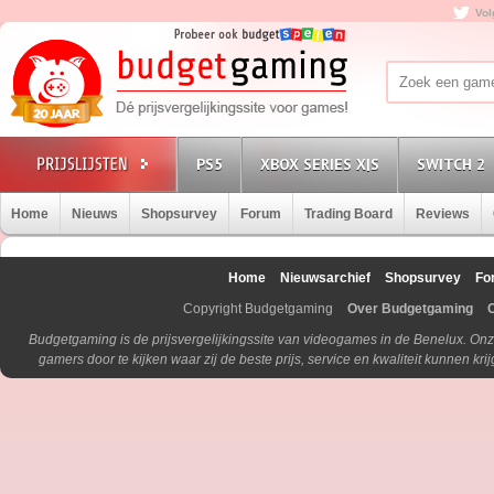
Vol
PS5
XBOX SERIES X|S
SWITCH 2
Home
Nieuws
Shopsurvey
Forum
Trading Board
Reviews
Home
Nieuwsarchief
Shopsurvey
Fo
Copyright Budgetgaming
Over Budgetgaming
Budgetgaming is de prijsvergelijkingssite van videogames in de Benelux. Onz
gamers door te kijken waar zij de beste prijs, service en kwaliteit kunnen