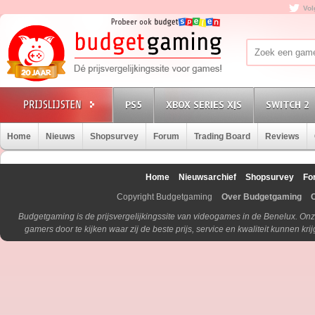
Vol
PS5
XBOX SERIES X|S
SWITCH 2
Home
Nieuws
Shopsurvey
Forum
Trading Board
Reviews
Home
Nieuwsarchief
Shopsurvey
Fo
Copyright Budgetgaming
Over Budgetgaming
Budgetgaming is de prijsvergelijkingssite van videogames in de Benelux. Onz
gamers door te kijken waar zij de beste prijs, service en kwaliteit kunnen