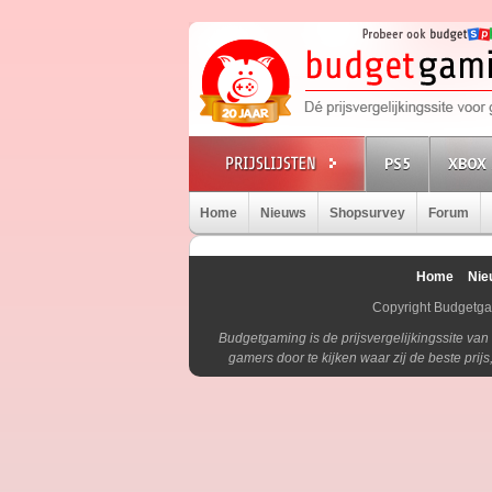
PS5
XBOX 
Home
Nieuws
Shopsurvey
Forum
Home
Nie
Copyright Budgetg
Budgetgaming is de prijsvergelijkingssite va
gamers door te kijken waar zij de beste pri