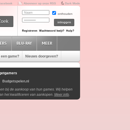
Facebook
Abonneer op onze RSS
Dark Mode
onthouden
Registreren
Wachtwoord kwijt?
Hulp?
ERS
BLU-RAY
MEER
e een game?
Nieuws doorgeven?
getgamers
Budgetspelen.nl
lpen bij de aankoop van hun games. Wij helpen
aan het kwalificeren van aankopen.
Meer info
.