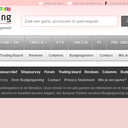
Volg ons op X
Volg ons op Bluesky
Volg ons op 
SERIES X|S
SWITCH 2
PS4
SWITCH
PC
PRE-ORD
Trading Board
Reviews
Columns
Budgetgamers
Contact
Mis j
uwsarchief
Shopsurvey
Forum
Trading board
Reviews
Columns
Bud
aming
Over Budgetgaming
Contact
Privacy Statement
Mis je een game?
n videogames in de Benelux. Onze missie is om alle gamers te informeren en te he
js, service en kwaliteit kunnen krijgen. Als Amazon-Partner verdient Budgetgaming 