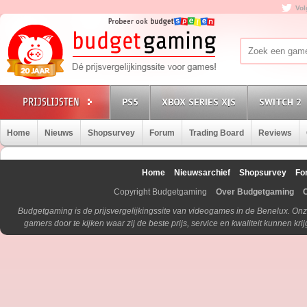
Vol
PS5
XBOX SERIES X|S
SWITCH 2
Home
Nieuws
Shopsurvey
Forum
Trading Board
Reviews
Home
Nieuwsarchief
Shopsurvey
Fo
Copyright Budgetgaming
Over Budgetgaming
Budgetgaming is de prijsvergelijkingssite van videogames in de Benelux. Onz
gamers door te kijken waar zij de beste prijs, service en kwaliteit kunnen