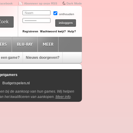
Facebook
Abonneer op onze RSS
Dark Mode
onthouden
Registreren
Wachtwoord kwijt?
Hulp?
ERS
BLU-RAY
MEER
e een game?
Nieuws doorgeven?
getgamers
Budgetspelen.nl
lpen bij de aankoop van hun games. Wij helpen
aan het kwalificeren van aankopen.
Meer info
.