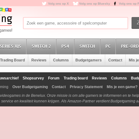
Volg ons op X
Volg ons op Bluesky
Volg ons op 
SERIES X|S
SWITCH 2
PS4
SWITCH
PC
PRE-ORD
Trading Board
Reviews
Columns
Budgetgamers
Contact
Mis j
uwsarchief
Shopsurvey
Forum
Trading board
Reviews
Columns
Bud
aming
Over Budgetgaming
Contact
Privacy Statement
Mis je een game?
n videogames in de Benelux. Onze missie is om alle gamers te informeren en te he
js, service en kwaliteit kunnen krijgen. Als Amazon-Partner verdient Budgetgaming 