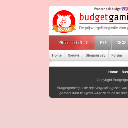
PS5
XBOX 
Home
Nieuws
Shopsurvey
Forum
Home
Nie
Copyright Budgetg
Budgetgaming is de prijsvergelijkingssite va
gamers door te kijken waar zij de beste pri