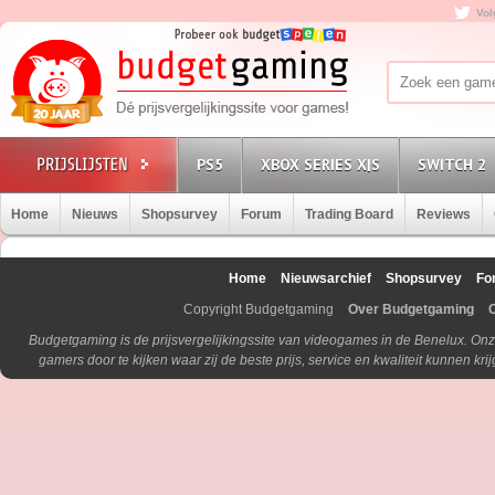
Vol
PS5
XBOX SERIES X|S
SWITCH 2
Home
Nieuws
Shopsurvey
Forum
Trading Board
Reviews
Home
Nieuwsarchief
Shopsurvey
Fo
Copyright Budgetgaming
Over Budgetgaming
Budgetgaming is de prijsvergelijkingssite van videogames in de Benelux. Onz
gamers door te kijken waar zij de beste prijs, service en kwaliteit kunnen