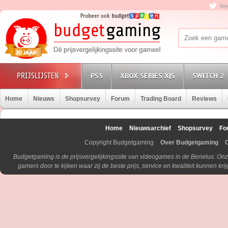
Vol
PS5
XBOX SERIES X|S
SWITCH 2
Home
Nieuws
Shopsurvey
Forum
Trading Board
Reviews
Home
Nieuwsarchief
Shopsurvey
Fo
Copyright Budgetgaming
Over Budgetgaming
Budgetgaming is de prijsvergelijkingssite van videogames in de Benelux. Onz
gamers door te kijken waar zij de beste prijs, service en kwaliteit kunnen