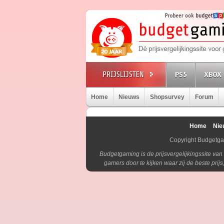
PS5
XBOX 
Home
Nieuws
Shopsurvey
Forum
Home
Nie
Copyright Budgetg
Budgetgaming is de prijsvergelijkingssite va
gamers door te kijken waar zij de beste pri