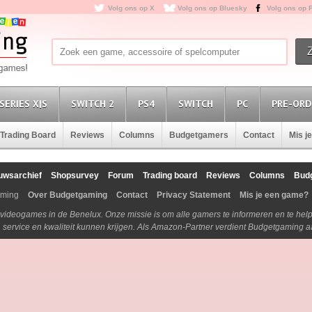
Volg ons op X
Volg ons op Bluesky
Volg ons op 
SERIES X|S
SWITCH 2
PS4
SWITCH
PC
PRE-ORD
Trading Board
Reviews
Columns
Budgetgamers
Contact
Mis j
uwsarchief
Shopsurvey
Forum
Trading board
Reviews
Columns
Bud
aming
Over Budgetgaming
Contact
Privacy Statement
Mis je een game?
n videogames in de Benelux. Onze missie is om alle gamers te informeren en te he
js, service en kwaliteit kunnen krijgen. Als Amazon-Partner verdient Budgetgaming 