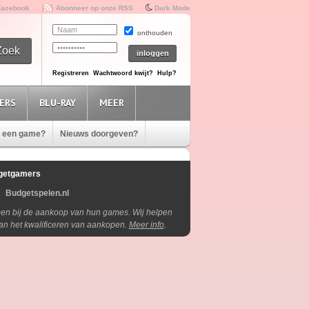
Facebook
Abonneer op onze RSS
Dark Mode
onthouden
Registreren
Wachtwoord kwijt?
Hulp?
ERS
BLU-RAY
MEER
e een game?
Nieuws doorgeven?
getgamers
Budgetspelen.nl
lpen bij de aankoop van hun games. Wij helpen
aan het kwalificeren van aankopen.
Meer info
.