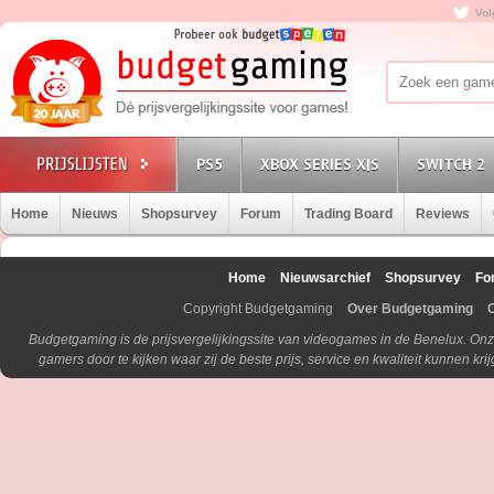
Vol
PS5
XBOX SERIES X|S
SWITCH 2
Home
Nieuws
Shopsurvey
Forum
Trading Board
Reviews
Home
Nieuwsarchief
Shopsurvey
Fo
Copyright Budgetgaming
Over Budgetgaming
Budgetgaming is de prijsvergelijkingssite van videogames in de Benelux. Onz
gamers door te kijken waar zij de beste prijs, service en kwaliteit kunnen